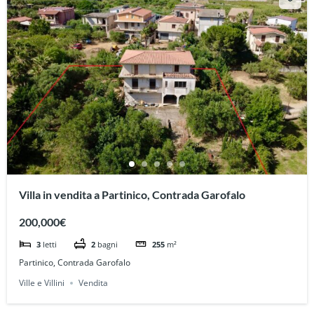
Villa in vendita a Partinico, Contrada Garofalo
200,000€
3
letti
2
bagni
255
m²
Partinico, Contrada Garofalo
Ville e Villini
Vendita