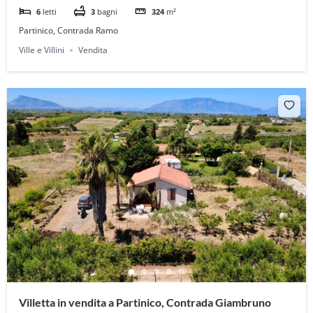
6
letti
3
bagni
324
m²
Partinico, Contrada Ramo
Ville e Villini
Vendita
Villetta in vendita a Partinico, Contrada Giambruno