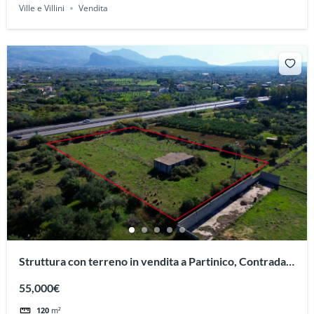
Ville e Villini
Vendita
Struttura con terreno in vendita a Partinico, Contrada
Parrini (Coda di Volpe)
55,000€
120
m²