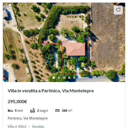
Villa in vendita a Partinico, Via Montelepre
295,000€
5
letti
2
bagni
588
m²
Partinico, Via Montelepre
Ville e Villini
Vendita