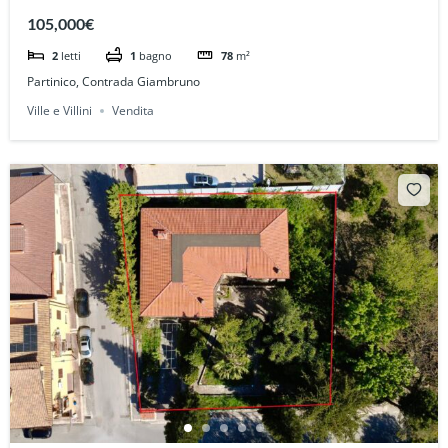
105,000€
2
letti
1
bagno
78
m²
Partinico, Contrada Giambruno
Ville e Villini
Vendita