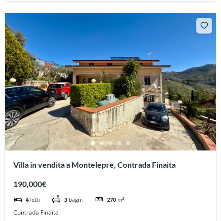
Villa in vendita a Montelepre, Contrada Finaita
190,000€
4
letti
3
bagni
270
m²
Contrada Finaita