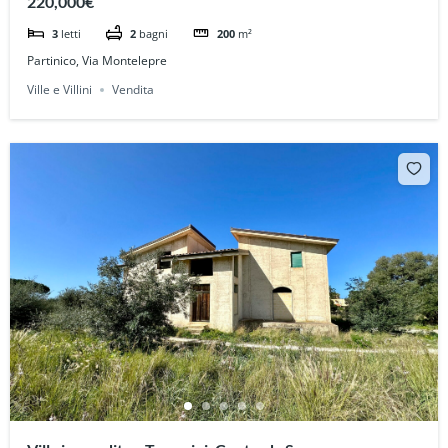
220,000€
3
letti
2
bagni
200
m²
Partinico, Via Montelepre
Ville e Villini
Vendita