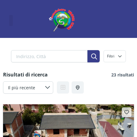
Vai
al
contenuto
Filtri
Risultati di ricerca
23 risultati