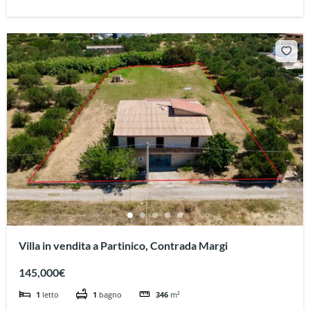
Villa in vendita a Partinico, Contrada Margi
145,000€
1
letto
1
bagno
346
m²