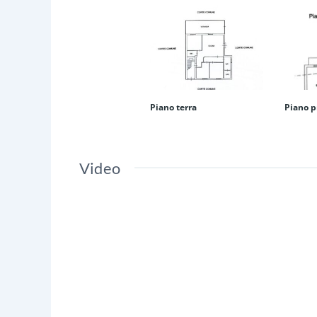
Piano terra
Piano 
Video
Video
Player