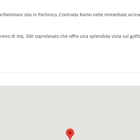
rifamiliare sita in Partinico, Contrada Ramo nelle immediate vicinan
rreno di mq. 500 soprelevato che offre una splendida vista sul golfo
arate e così composte:
un appartamento di mq. 118 (comprensivi di veranda) composto da 
randa coperta con cucina esterna in muratura, 1 ripostiglio e cor
bagno con doccia;
troviamo 2 appartamenti di mq. 103 con uguale distribuzione intern
 con accesso al balcone con vista sul golfo e balcone con angolo la
d 1 camera matrimoniale, 1 cameretta e bagno con doccia;
 se contenuti, immobile in buone condizioni generali ed abitabile s
ati interamente nel 2015, mentre l'appartamento di piano terra è st
e condizioni.