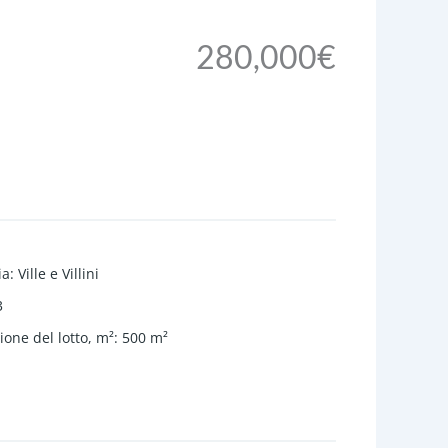
280,000€
ia
:
Ville e Villini
3
one del lotto, m²
:
500
m²