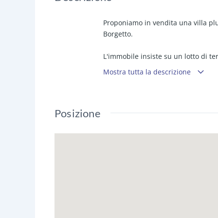
Proponiamo in vendita una villa plu
Borgetto.
L'immobile insiste su un lotto di te
altrettante 3 unità immobiliari sep
Mostra tutta la descrizione
Al piano terra troviamo 
ambiente con accesso a ve
Posizione
alle 2 camere da letto e 
Ai piani primo e secondo 
su ampia cucina/soggiorno
disimpegno che conduce a
Spazi esterni comuni, comodi anche
di primo e secondo piano ristruttur
parzialmente ma comunque in buon