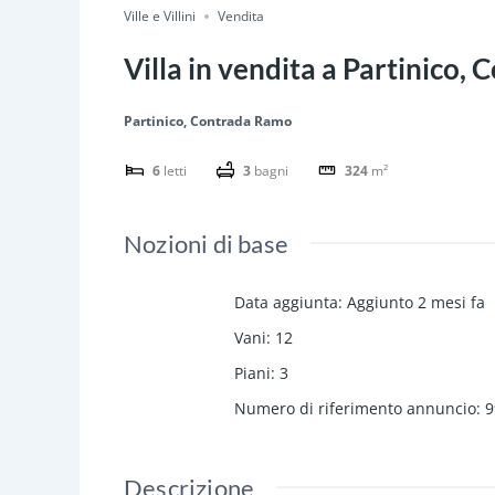
Ville e Villini
Vendita
Villa in vendita a Partinico
Partinico, Contrada Ramo
6
letti
3
bagni
324
m²
Nozioni di base
Data aggiunta
:
Aggiunto 2 mesi fa
Vani
:
12
Piani
:
3
Numero di riferimento annuncio
:
9
Descrizione