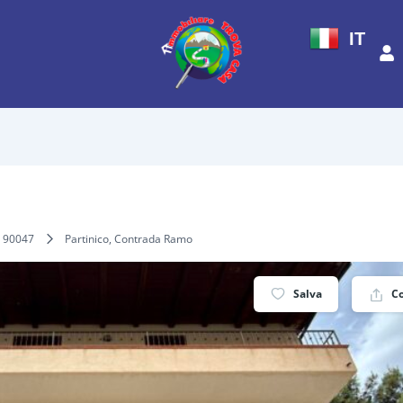
IT
90047
Partinico, Contrada Ramo
Salva
C