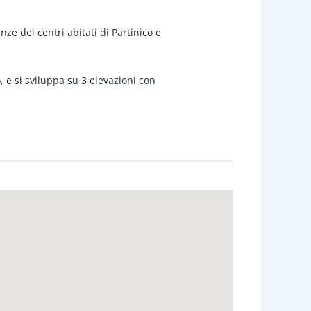
ze dei centri abitati di Partinico e
, e si sviluppa su 3 elevazioni con
ampia cucina/soggiorno unico
ridoio di disimpegno che conduce
a e finiture, composti da ingresso
vanderia coperta, 1 ripostiglio e
in da subito visti gli appartamenti
ato ristrutturato soltanto