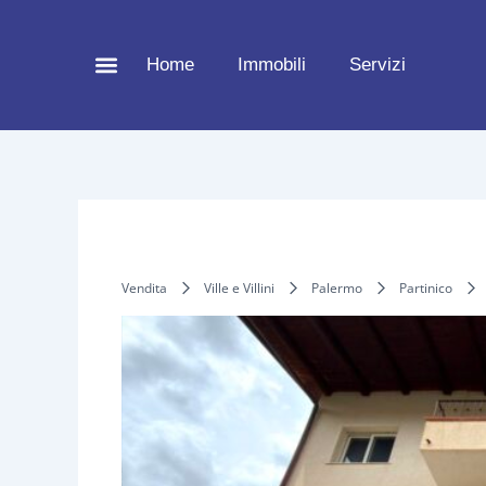
Vai
al
Home
Immobili
Servizi
contenuto
Vendita
Ville e Villini
Palermo
Partinico