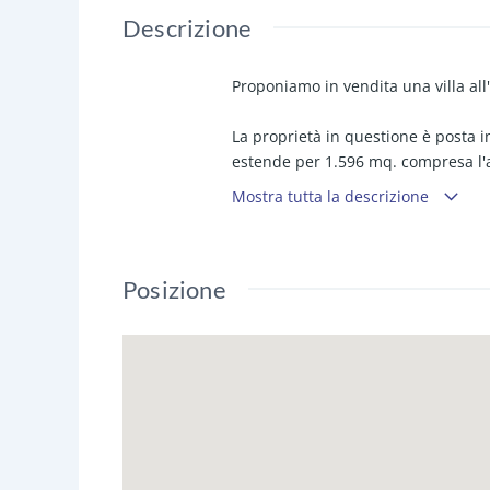
Descrizione
Proponiamo in vendita una villa all'
La proprietà in questione è posta i
estende per 1.596 mq. compresa l'ar
facciata principale su Viale Aldo M
Mostra tutta la descrizione
Il fabbricato di sviluppa su 2 elev
a doppia altezza, vano scala ed un r
Posizione
Al piano primo troviamo l'abitazio
camere da letto ed 1 bagno con va
Proseguendo per il piano secondo 
Da notare con attenzione i punti di 
terreno), ideale per chi è alla rice
anche per progetti ambiziosi di eve