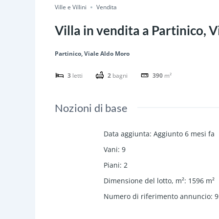
Ville e Villini
Vendita
Villa in vendita a Partinico,
Partinico, Viale Aldo Moro
3
letti
2
bagni
390
m²
Nozioni di base
Data aggiunta
:
Aggiunto 6 mesi fa
Vani
:
9
Piani
:
2
Dimensione del lotto, m²
:
1596
m²
Numero di riferimento annuncio
:
9