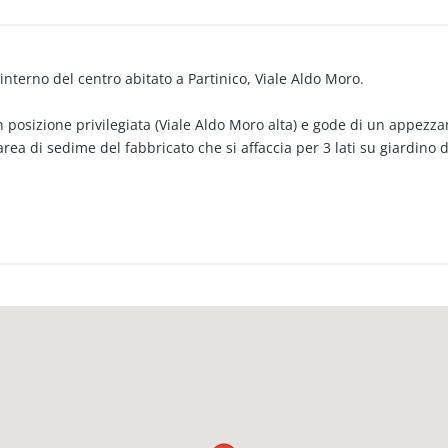
interno del centro abitato a Partinico, Viale Aldo Moro.
n posizione privilegiata (Viale Aldo Moro alta) e gode di un appezza
ea di sedime del fabbricato che si affaccia per 3 lati su giardino de
oro.
azioni fuori terra ed una superficie di 195 mq. a piano, dove al pia
ipostiglio;
ne composta da ingresso su disimpegno, ampio soggiorno/pranzo con 
sca.
accediamo all'ampio terrazzo calpestabile panoramico.
forza principali, ovvero la posizione e l'estensione della proprietà 
rca di una villa all'interno del centro abitato e vicina ai servizi co
ntuali attività commerciali.