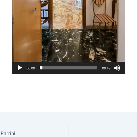
00:00
00:49
Parrini