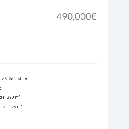
490,000€
ia
:
Ville e Villini
2
cie
:
390
m²
, m²
:
195
m²