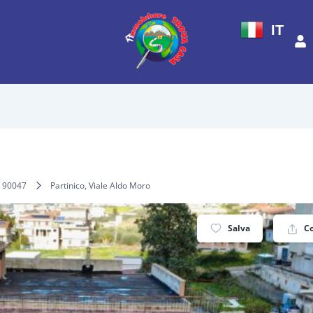
IT
90047
Partinico, Viale Aldo Moro
Salva
C