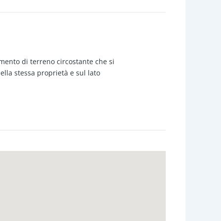
mento di terreno circostante che si
lla stessa proprietà e sul lato
no terra troviamo l'ampio magazzino
w.c., cucina abitabile, salotto, 3
stessa (sia immobile che lotto di
n abbondante spazio esterno, ma