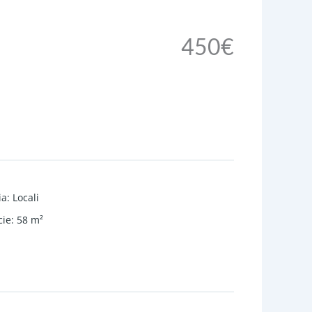
450€
ia
:
Locali
cie
:
58
m²