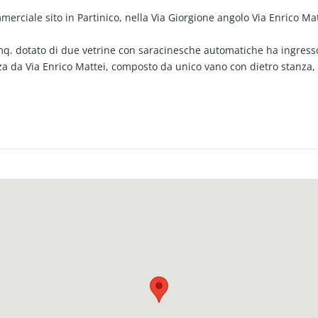
erciale sito in Partinico, nella Via Giorgione angolo Via Enrico Mat
8 mq. dotato di due vetrine con saracinesche automatiche ha ingress
a da Via Enrico Mattei, composto da unico vano con dietro stanza, 
ita di sola tinteggiatura.