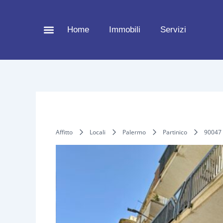
Vai
al
Home
Immobili
Servizi
contenuto
Affitto
Locali
Palermo
Partinico
90047