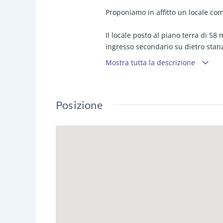
Proponiamo in affitto un locale comm
Il locale posto al piano terra di 5
ingresso secondario su dietro stanz
tramite scala a vista.
Mostra tutta la descrizione
In buone condizioni generali, necess
Posizione