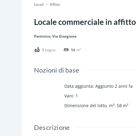
Locali
Affitto
Locale commerciale in affitto
Partinico, Via Giorgione
1
bagno
58
m²
Nozioni di base
Data aggiunta
:
Aggiunto 2 anni fa
Vani
:
1
Dimensione del lotto, m²
:
58
m²
Descrizione