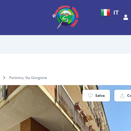
IT
Partinico, Via Giorgione
Salva
C