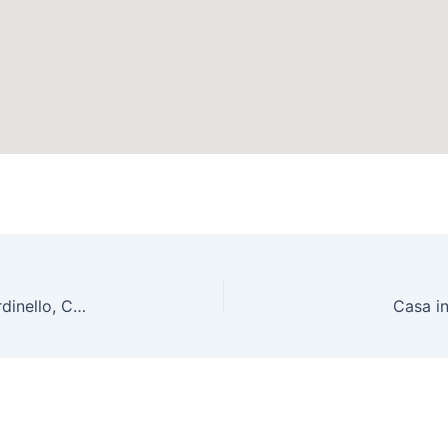
Terreno agricolo con magazzino in vendita a Giardinello, Contrada Cartiera
Casa in