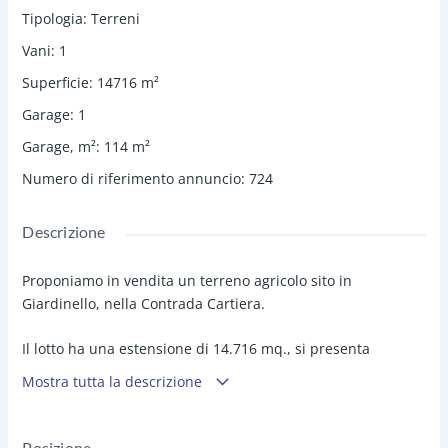
Tipologia
:
Terreni
Vani
:
1
Superficie
:
14716
m²
Garage
:
1
Garage, m²
:
114
m²
Numero di riferimento annuncio
:
724
Descrizione
Proponiamo in vendita un terreno agricolo sito in
Giardinello, nella Contrada Cartiera.
Il lotto ha una estensione di 14.716 mq., si presenta
pianeggiante, piantumato ad alberi di ulivo,
Mostra tutta la descrizione
completamente recintato con accesso da cancello
d'ingresso alla proprietà, in loco è presente il contatore che
alimenta l'impianto di irrigazione.
Posizione