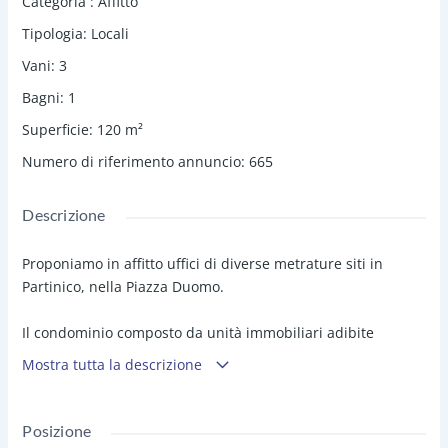
Categoria
:
Affitto
Tipologia
:
Locali
Vani
:
3
Bagni
:
1
Superficie
:
120
m²
Numero di riferimento annuncio
:
665
Descrizione
Proponiamo in affitto uffici di diverse metrature siti in
Partinico, nella Piazza Duomo.
Il condominio composto da unità immobiliari adibite
soltanto ad uso uffici offre in affitto diverse soluzioni quali:
Mostra tutta la descrizione
Al 1° piano 1 ufficio i mq. 80 composto da 3 vani più
ripostiglio e servizio igienico, prospiciente su Via P.pe
Posizione
Amedeo al prezzo di € 450,00