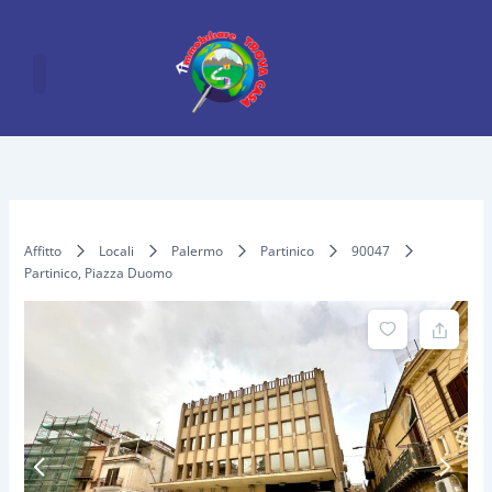
Vai
al
contenuto
Affitto
Locali
Palermo
Partinico
90047
Partinico, Piazza Duomo