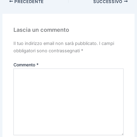
PRECEDENTE
SUCCESSIVO
Sant'Annuzza al prezzo di € 350,00;
I prezzi riferiti sono intesi comprensivi di spese
condominiali, disponibili da subito.
Lascia un commento
Il tuo indirizzo email non sarà pubblicato.
I campi
obbligatori sono contrassegnati
*
Commento
*