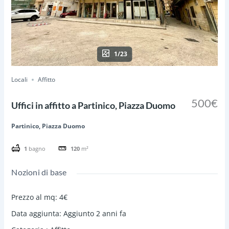
1/23
Locali
Affitto
500€
Uffici in affitto a Partinico, Piazza Duomo
Partinico, Piazza Duomo
1
bagno
120
m²
Nozioni di base
Prezzo al mq
:
4€
Data aggiunta
:
Aggiunto 2 anni fa