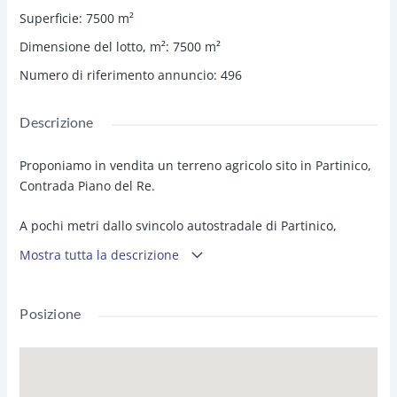
Superficie
:
7500
m²
Dimensione del lotto, m²
:
7500
m²
Numero di riferimento annuncio
:
496
Descrizione
Proponiamo in vendita un terreno agricolo sito in Partinico,
Contrada Piano del Re.
A pochi metri dallo svincolo autostradale di Partinico,
terreno di mq. 7.500 circa con prospetto su strada
Mostra tutta la descrizione
principale SS113 di mt. 70.
Dispone di un doppio accesso da strada principale e da
Posizione
stradella secondaria adiacente al terreno come si evince
dal servizio fotografico.