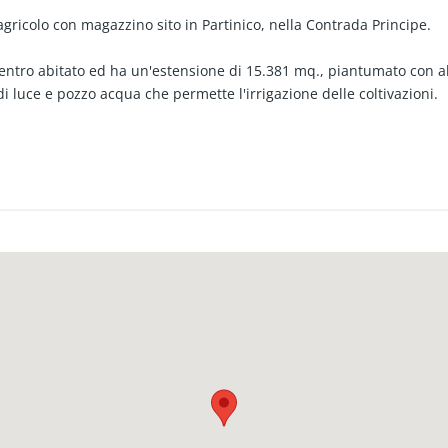
ricolo con magazzino sito in Partinico, nella Contrada Principe.
 centro abitato ed ha un'estensione di 15.381 mq., piantumato con alb
 luce e pozzo acqua che permette l'irrigazione delle coltivazioni.
tà un magazzino agricolo di mq. 41 unico ambiente con scala estern