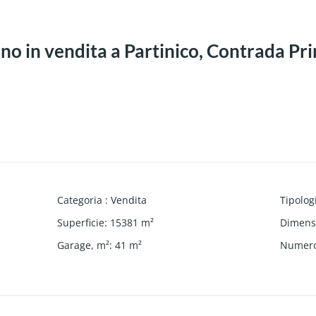
no in vendita a Partinico, Contrada Pri
Categoria
:
Vendita
Tipolog
Superficie
:
15381
m²
Dimensi
Garage, m²
:
41
m²
Numero