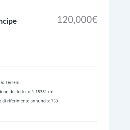
120,000€
ncipe
ia
:
Terreni
one del lotto, m²
:
15381
m²
 di riferimento annuncio
:
759