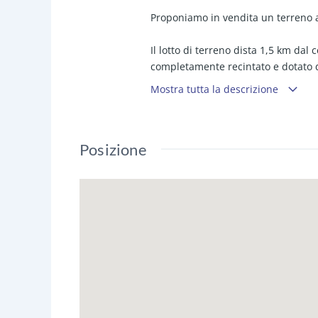
Proponiamo in vendita un terreno ag
Il lotto di terreno dista 1,5 km dal
completamente recintato e dotato di
Mostra tutta la descrizione
Presente all'interno della proprie
terrazzo calpestabile.
Posizione