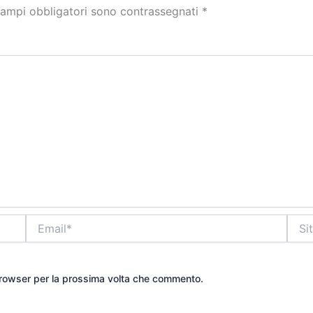
campi obbligatori sono contrassegnati
*
Email*
Sito
web
 browser per la prossima volta che commento.