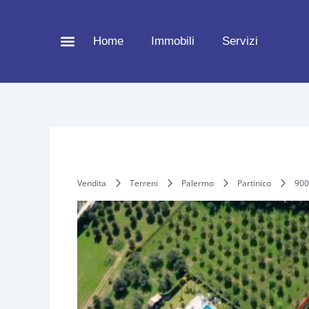
Vai
al
Home
Immobili
Servizi
contenuto
Vendita
Terreni
Palermo
Partinico
900