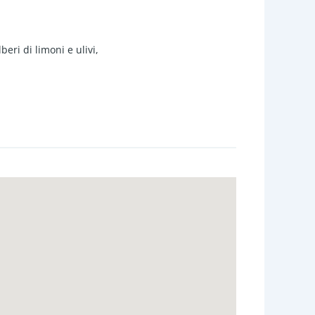
eri di limoni e ulivi,
a in cemento armato di accesso al