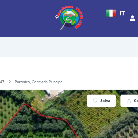
IT
47
Partinico, Contrada Principe
Salva
C