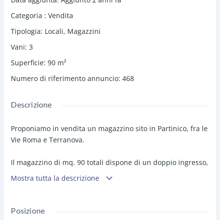
Categoria
:
Vendita
Tipologia
:
Locali
,
Magazzini
Vani
:
3
Superficie
:
90
m²
Numero di riferimento annuncio
:
468
Descrizione
Proponiamo in vendita un magazzino sito in Partinico, fra le
Vie Roma e Terranova.
Il magazzino di mq. 90 totali dispone di un doppio ingresso,
da Via Roma e da Via terranova, ed è composto da due vani
Mostra tutta la descrizione
collegati da un ampio disimpegno.
In discrete condizioni generali.
Posizione