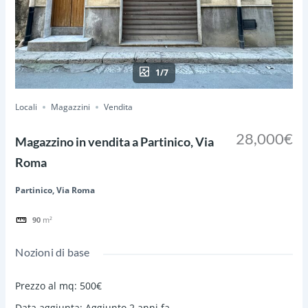
1/7
Locali
Magazzini
Vendita
28,000€
Magazzino in vendita a Partinico, Via
Roma
Partinico, Via Roma
90
m²
Nozioni di base
Prezzo al mq
:
500€
Data aggiunta
:
Aggiunto 2 anni fa