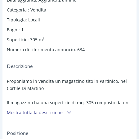
Categoria
:
Vendita
Tipologia
:
Locali
Bagni
:
1
Superficie
:
305
m²
Numero di riferimento annuncio
:
634
Descrizione
Proponiamo in vendita un magazzino sito in Partinico, nel
Cortile Di Martino
Il magazzino ha una superficie di mq. 305 composto da un
unico ambiente con doppia altezza sfruttabile oltre il
Mostra tutta la descrizione
terrazzo posteriore con accesso esclusivo di mq. 60 circa.
Dispone di un comodo accesso carrabile dal Cortine Di
Posizione
Martino, in buone condizioni generali e pronto all'uso.