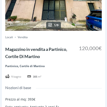
1/9
Locali
Vendita
120,000€
Magazzino in vendita a Partinico,
Cortile Di Martino
Partinico, Cortile di Martino
1
bagno
305
m²
Nozioni di base
Prezzo al mq
:
393€
Data aggiunta
:
Aggiunto 2 anni fa