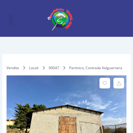
Vai
al
contenuto
Vendita
Locali
90047
Partinico, Contrada Valguarnera