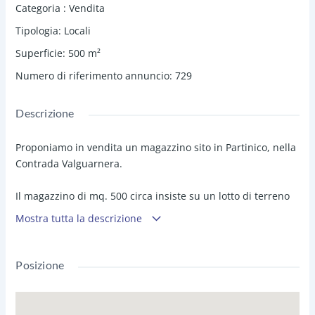
Categoria
:
Vendita
Tipologia
:
Locali
Superficie
:
500
m²
Numero di riferimento annuncio
:
729
Descrizione
Proponiamo in vendita un magazzino sito in Partinico, nella
Contrada Valguarnera.
Il magazzino di mq. 500 circa insiste su un lotto di terreno
di pertinenza di mq. 2.000 non recintato, si trova su strada
Mostra tutta la descrizione
principale su Sp 81 vicino la Ss 113 e a 5 km dall'uscita
autostradale di Partinico.
Posizione