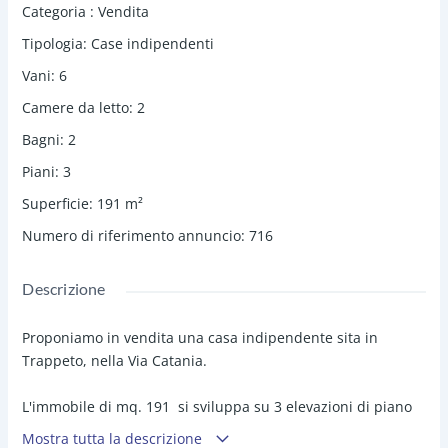
Categoria
:
Vendita
Tipologia
:
Case indipendenti
Vani
:
6
Camere da letto
:
2
Bagni
:
2
Piani
:
3
Superficie
:
191
m²
Numero di riferimento annuncio
:
716
Descrizione
Proponiamo in vendita una casa indipendente sita in
Trappeto, nella Via Catania.
L'immobile di mq. 191 si sviluppa su 3 elevazioni di piano
terra, 1° e 2° di mq. 63 a piano, con accesso da cancelletto
Mostra tutta la descrizione