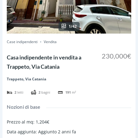
1/42
Case indipendenti
Vendita
230,000€
Casa indipendente in vendita a
Trappeto, Via Catania
Trappeto, Via Catania
2
letti
2
bagni
191
m²
Nozioni di base
Prezzo al mq
:
1,204€
Data aggiunta
:
Aggiunto 2 anni fa