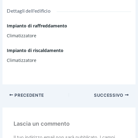
foto, in quanto pensata e concepita in uno stile che si
Dettagli dell'edificio
amalgama piacevolmente con il luogo marittimo in cui si
trova.
Impianto di raffreddamento
Climatizzatore
Impianto di riscaldamento
Climatizzatore
PRECEDENTE
SUCCESSIVO
Lascia un commento
Il tuo indirizzo email non sarà pubblicato.
I campi