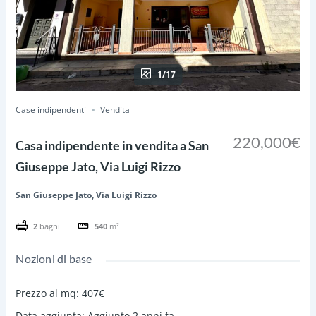
1/17
Case indipendenti
Vendita
220,000€
Casa indipendente in vendita a San
Giuseppe Jato, Via Luigi Rizzo
San Giuseppe Jato, Via Luigi Rizzo
2
bagni
540
m²
Nozioni di base
Prezzo al mq
:
407€
Data aggiunta
:
Aggiunto 2 anni fa