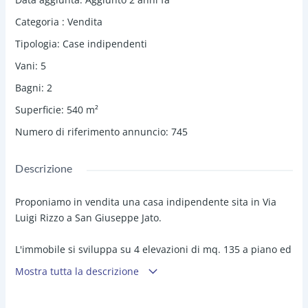
Categoria
:
Vendita
Tipologia
:
Case indipendenti
Vani
:
5
Bagni
:
2
Superficie
:
540
m²
Numero di riferimento annuncio
:
745
Descrizione
Proponiamo in vendita una casa indipendente sita in Via
Luigi Rizzo a San Giuseppe Jato.
L'immobile si sviluppa su 4 elevazioni di mq. 135 a piano ed
è così composto:
Mostra tutta la descrizione
Al piano terra con ingresso da Via Luigi Rizzo troviamo un