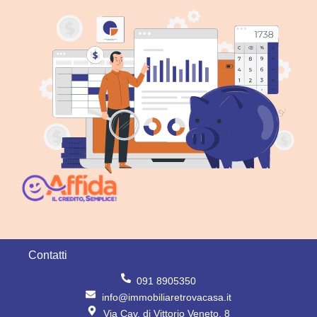
Contatti
091 8905350
info@immobiliaretrovacasa.it
Via Cav. di Vittorio Veneto, 8