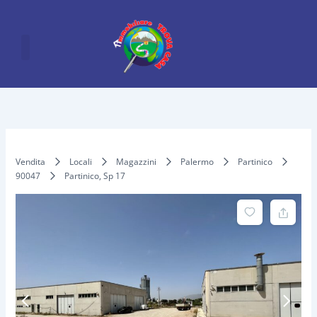
Vai
al
contenuto
Vendita
Locali
Magazzini
Palermo
Partinico
90047
Partinico, Sp 17