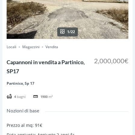
1/22
Locali
Magazzini
Vendita
2,000,000€
Capannoni in vendita a Partinico,
SP17
Partinico, Sp 17
4
bagni
1900
m²
Nozioni di base
Prezzo al mq
:
91€
Data aggiunta
:
Aggiunto 2 anni fa