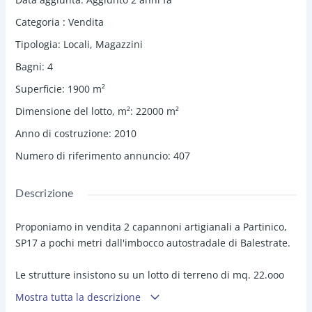
Categoria
:
Vendita
Tipologia
:
Locali
,
Magazzini
Bagni
:
4
Superficie
:
1900
m²
Dimensione del lotto, m²
:
22000
m²
Anno di costruzione
:
2010
Numero di riferimento annuncio
:
407
Descrizione
Proponiamo in vendita 2 capannoni artigianali a Partinico,
SP17 a pochi metri dall'imbocco autostradale di Balestrate.
Le strutture insistono su un lotto di terreno di mq. 22.ooo
fronte strada principale e recintato, con ampi piazzali
Mostra tutta la descrizione
d'ingresso per manovre mezzi pesanti e parcheggi.