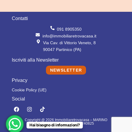
Contatti
091 8905350
info@immobiliaretrovacasa.it
Via Cav. di Vittorio Veneto, 8
90047 Partinico (PA)
Iscriviti alla Newsletter
NEWSLETTER
Privacy
Cookie Policy (UE)
Social
F
I
T
a
n
i
c
s
k
Copyright @ 2026 Immobiliaretrovacasa – MARINO
e
t
t
DOMENICO – P.IVA: 06796240825
Hai bisogno di informazioni?
b
a
o