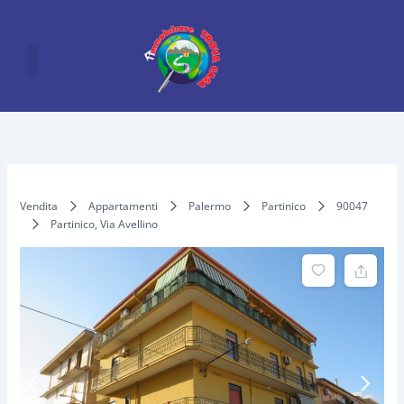
Vai
al
contenuto
Vendita
Appartamenti
Palermo
Partinico
90047
Partinico, Via Avellino