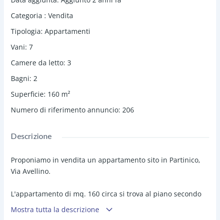
Categoria
:
Vendita
Tipologia
:
Appartamenti
Vani
:
7
Camere da letto
:
3
Bagni
:
2
Superficie
:
160
m²
Numero di riferimento annuncio
:
206
Descrizione
Proponiamo in vendita un appartamento sito in Partinico,
Via Avellino.
L'appartamento di mq. 160 circa si trova al piano secondo
in un con
test
o privato, composto da ingresso su
Mostra tutta la descrizione
disimpegno, 2 camerette ed una camera matrimoniale con