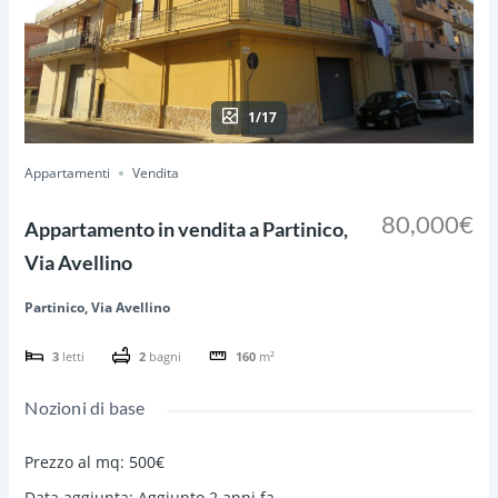
1/17
Appartamenti
Vendita
80,000€
Appartamento in vendita a Partinico,
Via Avellino
Partinico, Via Avellino
3
letti
2
bagni
160
m²
Nozioni di base
Prezzo al mq
:
500€
Data aggiunta
:
Aggiunto 2 anni fa