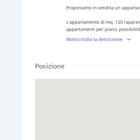
Proponiamo in vendita un appartame
L'appartamento di mq. 120 rapprese
appartamenti per piano, possibilit
Mostra tutta la descrizione
E' composto internamente da ingres
bagno con doccia, 2 camerette, ba
Posizione
Come si evince dal servizio fotogra