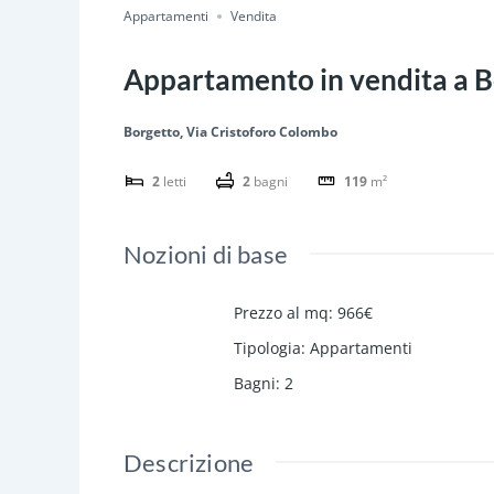
Appartamenti
Vendita
Appartamento in vendita a B
Borgetto, Via Cristoforo Colombo
2
letti
2
bagni
119
m²
Nozioni di base
Prezzo al mq
:
966€
Tipologia
:
Appartamenti
Bagni
:
2
Descrizione