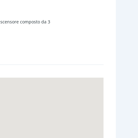
ascensore composto da 3
ucina a vista, corridoio con