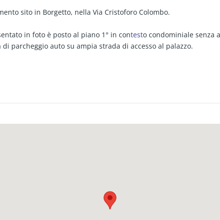
nto sito in Borgetto, nella Via Cristoforo Colombo.
ntato in foto è posto al piano 1° in con
test
o condominiale senza 
à di parcheggio auto su ampia strada di accesso al palazzo.
so su soggiorno comunicante tramite doppia porta scorrevole con c
gno con vasca e camera matrimoniale.
fico, l'immobile è in buone condizioni e pronto da abitare.