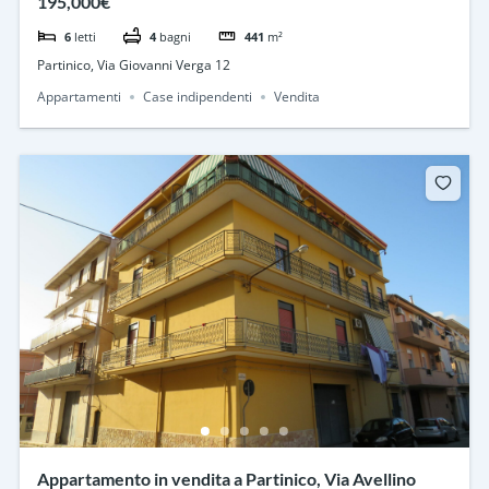
195,000€
6
letti
4
bagni
441
m²
Partinico, Via Giovanni Verga 12
Appartamenti
Case indipendenti
Vendita
Appartamento in vendita a Partinico, Via Avellino