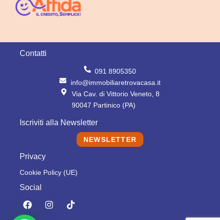
Contatti
091 8905350
info@immobiliaretrovacasa.it
Via Cav. di Vittorio Veneto, 8
90047 Partinico (PA)
Iscriviti alla Newsletter
NEWSLETTER
Privacy
Cookie Policy (UE)
Social
F
I
T
a
n
i
c
s
k