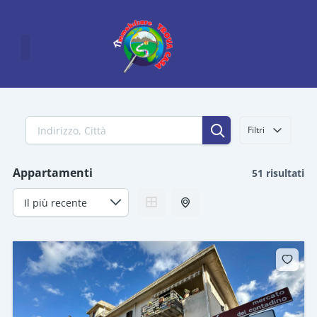
Vai
al
contenuto
Filtri
Appartamenti
51 risultati