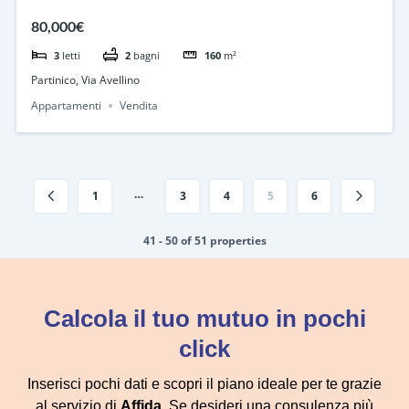
80,000€
3
letti
2
bagni
160
m²
Partinico, Via Avellino
Appartamenti
Vendita
…
1
3
4
5
6
41 - 50 of 51 properties
Calcola il tuo mutuo in pochi
click
Inserisci pochi dati e scopri il piano ideale per te grazie
al servizio di
Affida
. Se desideri una consulenza più