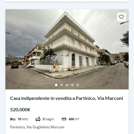
Casa indipendente in vendita a Partinico, Via Marconi
520,000€
10
letti
5
bagni
660
m²
Partinico, Via Guglielmo Marconi