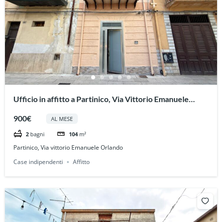
Ufficio in affitto a Partinico, Via Vittorio Emanuele
Orlando
900€
AL MESE
2
bagni
104
m²
Partinico, Via vittorio Emanuele Orlando
Case indipendenti
Affitto