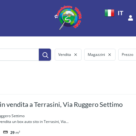
IT
Vendita
Magazzini
Prezzo
in vendita a Terrasini, Via Ruggero Settimo
Ruggero Settimo
ndita un box auto sito in Terrasini, Via...
29
m²