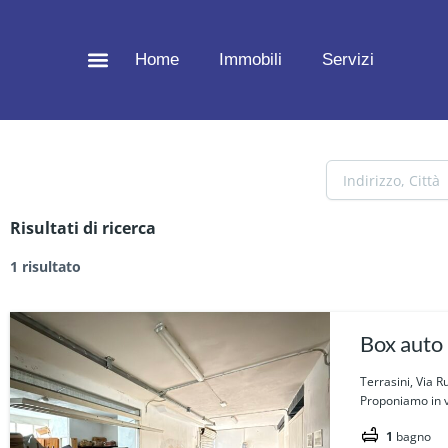
Vai
al
Home
Immobili
Servizi
contenuto
Risultati di ricerca
1 risultato
Box auto 
Terrasini, Via 
Proponiamo in ve
1
bagno