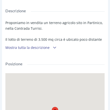
Descrizione
Proponiamo in vendita un terreno agricolo sito in Partinico,
nella Contrada Turrisi.
Il lotto di terreno di 3.500 mq circa è ubicato poco distante
dalla zona commerciale Ard Discount, accessibile da
Mostra tutta la descrizione
stradella secondaria asfaltata, non recintato, pianeggiante,
in loco si trovano 56 alberi di ulivo in produzione da 40
anni.
Posizione