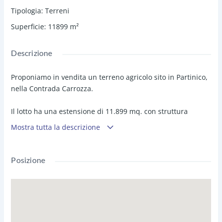
Tipologia
:
Terreni
Superficie
:
11899
m²
Descrizione
Proponiamo in vendita un terreno agricolo sito in Partinico,
nella Contrada Carrozza.
Il lotto ha una estensione di 11.899 mq. con struttura
pianeggiante, recintato e con accesso da strada asfaltata
Mostra tutta la descrizione
(sp 43 Partinico/Trappeto) sono presenti in loco 195 piante
di ulivo e 4 di pistacchio.
Posizione
Il terreno è fornito di acqua con allaccio alle condutture
idriche dell'invaso poma.