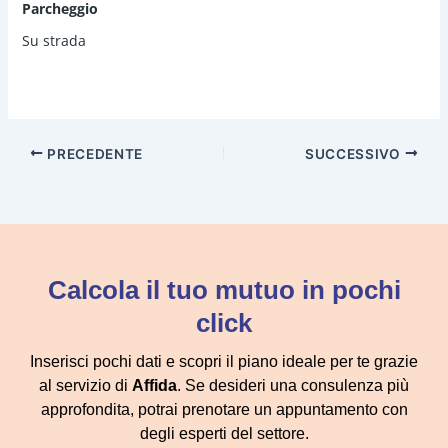
Parcheggio
prospiciente su Via Luigi Capuana.
Su strada
Il locale si presenta in buone condizioni generali, finiture
semplici, su strada trafficata e quindi con buona visibilità.
PRECEDENTE
SUCCESSIVO
Calcola il tuo mutuo in pochi
click
Inserisci pochi dati e scopri il piano ideale per te grazie
al servizio di
Affida
. Se desideri una consulenza più
approfondita, potrai prenotare un appuntamento con
degli esperti del settore.