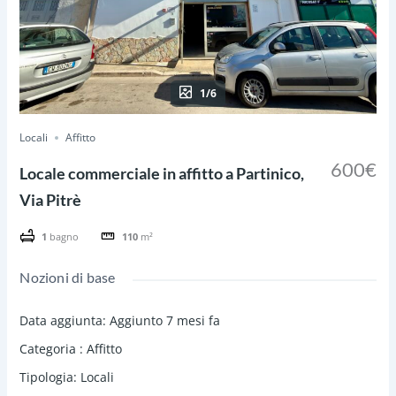
1/6
Locali
Affitto
600€
Locale commerciale in affitto a Partinico,
Via Pitrè
1
bagno
110
m²
Nozioni di base
Data aggiunta
:
Aggiunto 7 mesi fa
Categoria
:
Affitto
Tipologia
:
Locali