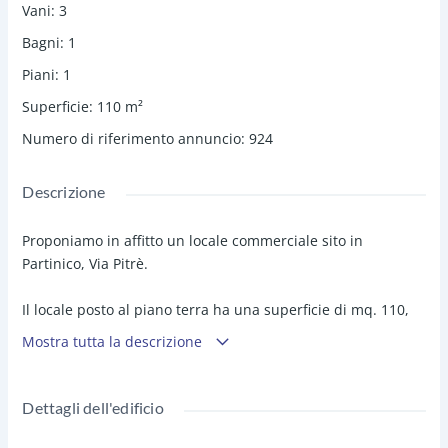
Vani
:
3
Bagni
:
1
Piani
:
1
Superficie
:
110
m²
Numero di riferimento annuncio
:
924
Descrizione
Proponiamo in affitto un locale commerciale sito in
Partinico, Via Pitrè.
Il locale posto al piano terra ha una superficie di mq. 110,
gode di un doppio affaccio con saracinesca carrabile sia da
Mostra tutta la descrizione
Via Pitrè che da Via Luigi Capuana.
e
stanza
Composto internamente da una zona espositiva
Dettagli dell'edificio
ad uso ufficio
prospiciente su Via Pitrè con porta di
collegamento interna al magazzino con w.c.