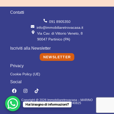
Contatti
091 8905350
info@immobiliaretrovacasa.it
Via Cav. di Vittorio Veneto, 8
90047 Partinico (PA)
Iscriviti alla Newsletter
NEWSLETTER
Privacy
Cookie Policy (UE)
Social
F
I
T
a
n
i
c
s
k
Copyright @ 2026 Immobiliaretrovacasa – MARINO
e
t
t
DOMENICO – P.IVA: 06796240825
Hai bisogno di informazioni?
b
a
o
o
g
k