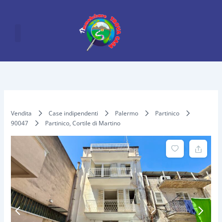
Vai
al
contenuto
Vendita
Case indipendenti
Palermo
Partinico
90047
Partinico, Cortile di Martino