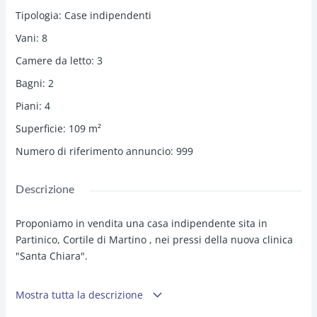
Tipologia
:
Case indipendenti
Vani
:
8
Camere da letto
:
3
Bagni
:
2
Piani
:
4
Superficie
:
109
m²
Numero di riferimento annuncio
:
999
Descrizione
Proponiamo in vendita una casa indipendente sita in
Partinico, Cortile di Martino , nei pressi della nuova clinica
"Santa Chiara".
La palazzina ha una superficie complessiva di 109 mq. su 4
Mostra tutta la descrizione
elevazioni totali e così composta: