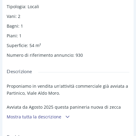
Tipologia
:
Locali
Vani
:
2
Bagni
:
1
Piani
:
1
Superficie
:
54
m²
Numero di riferimento annuncio
:
930
Descrizione
Proponiamo in vendita un'attività commerciale già avviata a
Partinico, Viale Aldo Moro.
Avviata da Agosto 2025 questa panineria nuova di zecca
offre la possibilità a chiunque voglia iniziare un percorso
Mostra tutta la descrizione
nell'ambito senza affrontare stress di lavori e/o burocrazie
per l'avviamento.