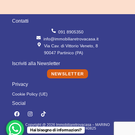
Contatti
091 8905350
info@immobiliaretrovacasa.it
Via Cav. di Vittorio Veneto, 8
90047 Partinico (PA)
Iscriviti alla Newsletter
NEWSLETTER
Privacy
Cookie Policy (UE)
Social
F
I
T
a
n
i
c
s
k
Copyright @ 2026 Immobiliaretrovacasa – MARINO
e
t
t
DOMENICO – P.IVA: 06796240825
Hai bisogno di informazioni?
b
a
o