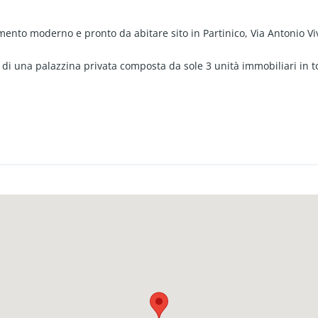
nto moderno e pronto da abitare sito in Partinico, Via Antonio Viv
° di una palazzina privata composta da sole 3 unità immobiliari in t
 giorno con cucina Veneta a vista compresa nel prezzo di richiest
 per eventuali ospiti; tramite porta/finestra presente in cameretta
rincipale.
terna o esterna troviamo la zona notte mansardata composta da 2
ra padronale con comoda cabina armadi, anch'essa compresa nel pre
teriore su Via Vivaldi e posteriore su corte di altro fabbricato.
ico l'immobile è dotato di finiture di alta qualità e tutti i comfort 
 e raffrescamento a servizio di tutto l'immobile, oltre un impiant