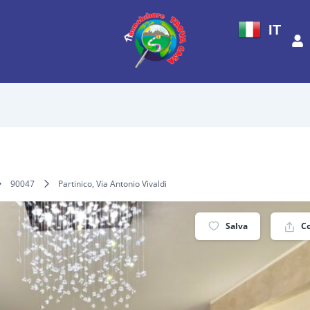
IT
90047
Partinico, Via Antonio Vivaldi
Salva
C