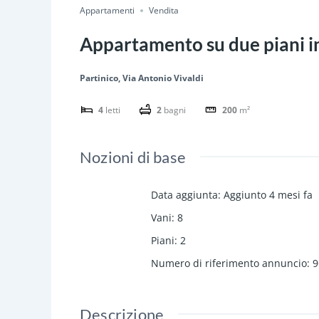
Appartamenti
Vendita
Appartamento su due piani in
Partinico, Via Antonio Vivaldi
4
letti
2
bagni
200
m²
Nozioni di base
Data aggiunta
:
Aggiunto 4 mesi fa
Vani
:
8
Piani
:
2
Numero di riferimento annuncio
:
9
Descrizione