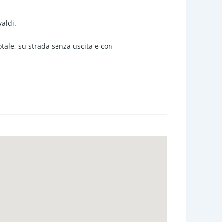
aldi.
otale, su strada senza uscita e con
a, disimpegno, lavanderia, bagno
 e lavanderia, si accede alla
 camerette, comodo bagno con
zzo di richiesta.
moderni quali impianto fotovoltaico
o canalizzato deumidificante con