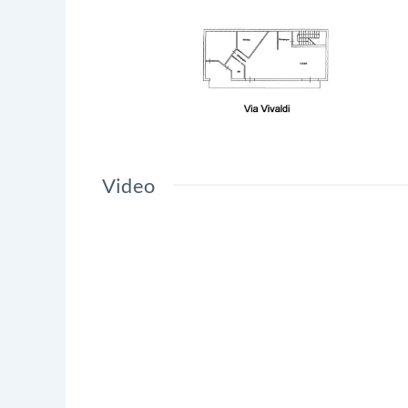
Video
Video
Player