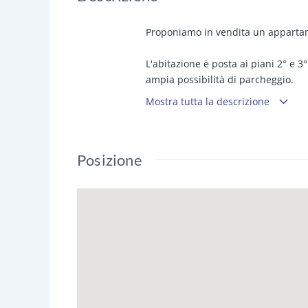
Proponiamo in vendita un appartame
L'abitazione è posta ai piani 2° e 3
ampia possibilità di parcheggio.
Mostra tutta la descrizione
Composta al piano 2° da ampia zona
con vasca idromassaggio e cameretta
verandina e balcone su prospetto p
Posizione
Accedendo al piano 3° da scala in
doccia, ripostiglio ed ampia came
L'immobile gode di due lati luce, an
Come si evince dal servizio fotograf
da 6 kWh, impianto di riscaldamento
fan coil.