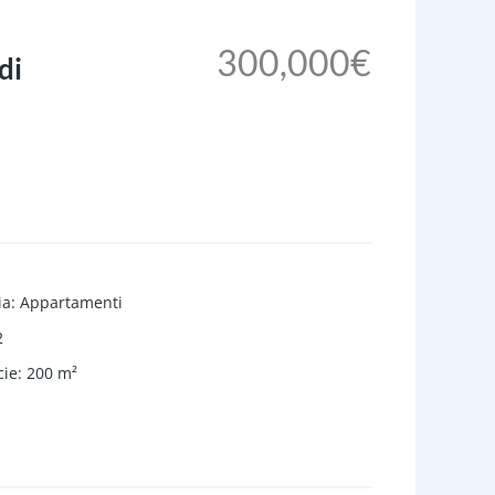
300,000€
di
ia
:
Appartamenti
2
cie
:
200
m²