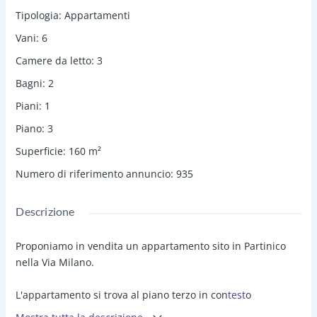
Tipologia
:
Appartamenti
Vani
:
6
Camere da letto
:
3
Bagni
:
2
Piani
:
1
Piano
:
3
Superficie
:
160
m²
Numero di riferimento annuncio
:
935
Descrizione
Proponiamo in vendita un appartamento sito in Partinico
nella Via Milano.
L'appartamento si trova al piano terzo in con
test
o
condominiale comodo ai servizi composto in totale da 6