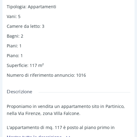
Tipologia
:
Appartamenti
Vani
:
5
Camere da letto
:
3
Bagni
:
2
Piani
:
1
Piano
:
1
Superficie
:
117
m²
Numero di riferimento annuncio
:
1016
Descrizione
Proponiamo in vendita un appartamento sito in Partinico,
nella Via Firenze, zona Villa Falcone.
L'appartamento di mq. 117 è posto al piano primo in
con
test
o condominiale privato di 3 appartamenti in totale.