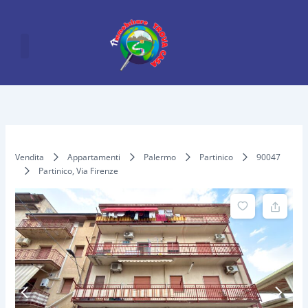
Vai
al
contenuto
Vendita
Appartamenti
Palermo
Partinico
90047
Partinico, Via Firenze