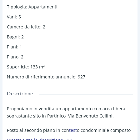
Tipologia
:
Appartamenti
Vani
:
5
Camere da letto
:
2
Bagni
:
2
Piani
:
1
Piano
:
2
Superficie
:
133
m²
Numero di riferimento annuncio
:
927
Descrizione
Proponiamo in vendita un appartamento con area libera
soprastante sito in Partinico, Via Benvenuto Cellini.
Posto al secondo piano in con
test
o condominiale composto
da 4 unità immobiliari, l'appartamento di mq. 133 con