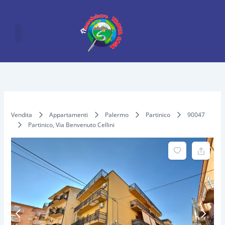
Vai
al
contenuto
Vendita
Appartamenti
Palermo
Partinico
90047
Partinico, Via Benvenuto Cellini