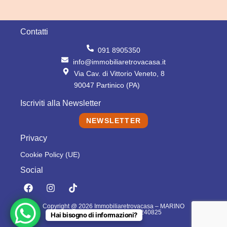
Contatti
091 8905350
info@immobiliaretrovacasa.it
Via Cav. di Vittorio Veneto, 8
90047 Partinico (PA)
Iscriviti alla Newsletter
NEWSLETTER
Privacy
Cookie Policy (UE)
Social
F
I
T
a
n
i
c
s
k
Copyright @ 2026 Immobiliaretrovacasa – MARINO
e
t
t
DOMENICO – P.IVA: 06796240825
Hai bisogno di informazioni?
b
a
o