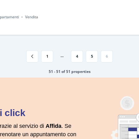
partamenti
Vendita
…
1
4
5
6
51 - 51 of 51 properties
 click
razie al servizio di
Affida
. Se
 prenotare un appuntamento con