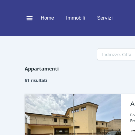
Vai
al
Home
Immobili
Servizi
contenuto
Appartamenti
51 risultati
A
Bo
Pr