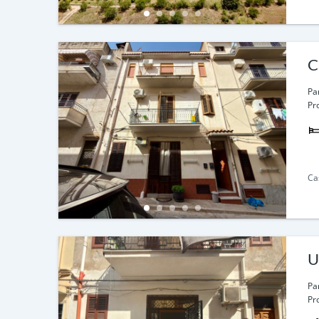
C
Par
Pr
Ca
U
Par
Pr