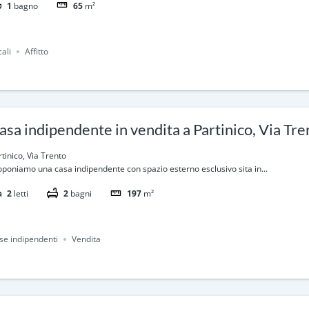
1
bagno
65
m²
ali
Affitto
asa indipendente in vendita a Partinico, Via Tre
tinico, Via Trento
oponiamo una casa indipendente con spazio esterno esclusivo sita in...
2
letti
2
bagni
197
m²
se indipendenti
Vendita