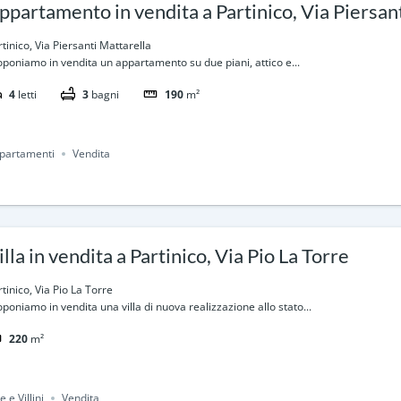
ppartamento in vendita a Partinico, Via Piersan
tinico, Via Piersanti Mattarella
oponiamo in vendita un appartamento su due piani, attico e...
4
letti
3
bagni
190
m²
partamenti
Vendita
illa in vendita a Partinico, Via Pio La Torre
tinico, Via Pio La Torre
oponiamo in vendita una villa di nuova realizzazione allo stato...
220
m²
le e Villini
Vendita