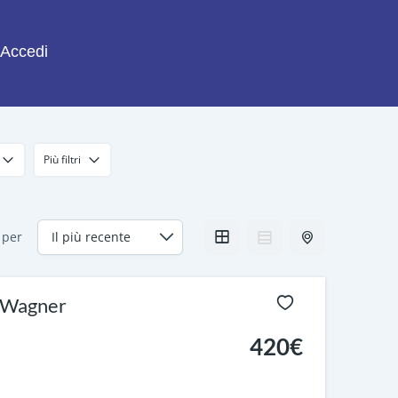
Accedi
Più filtri
 per
o Wagner
420€