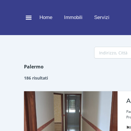
Vai
al
Home
Immobili
Servizi
contenuto
Palermo
186 risultati
A
Pa
Pr