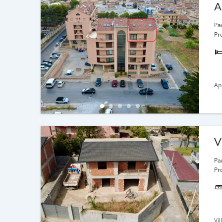
A
Par
Pr
Ap
V
Par
Pr
Vil