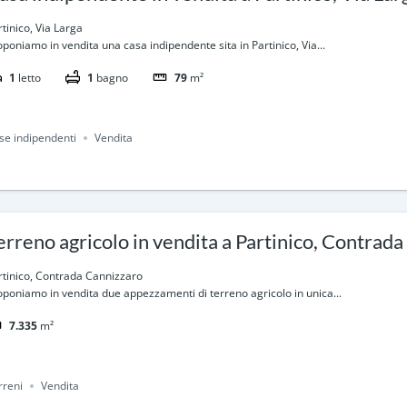
rtinico, Via Larga
oponiamo in vendita una casa indipendente sita in Partinico, Via...
1
letto
1
bagno
79
m²
se indipendenti
Vendita
erreno agricolo in vendita a Partinico, Contrad
rtinico, Contrada Cannizzaro
oponiamo in vendita due appezzamenti di terreno agricolo in unica...
7.335
m²
rreni
Vendita