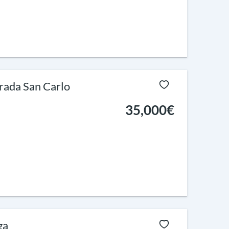
trada San Carlo
35,000€
ga