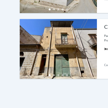
C
Pa
Pr
Ca