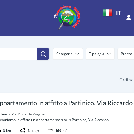
IT
Categoria
Tipologia
Prezzo
Ordina
ppartamento in affitto a Partinico, Via Riccard
rtinico, Via Riccardo Wagner
oponiamo in affitto un appartamento sito in Partinico, Via Riccardo...
3
letti
2
bagni
160
m²