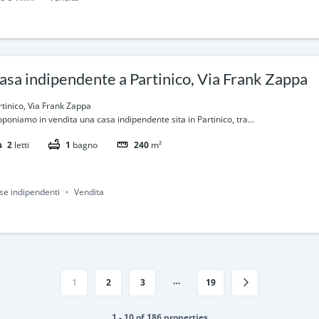
asa indipendente a Partinico, Via Frank Zappa
rtinico, Via Frank Zappa
oponiamo in vendita una casa indipendente sita in Partinico, tra...
2
letti
1
bagno
240
m²
se indipendenti
Vendita
…
1
2
3
19
1 - 10 of 186 properties