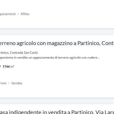
partamenti
Affitto
erreno agricolo con magazzino a Partinico, Con
rtinico, Contrada San Carlo
oponiamo in vendita un appezzamento di terreno agricolo con rudere...
1744
m²
rreni
Vendita
asa indipendente in vendita a Partinico, Via Lar