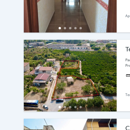
Ap
T
Pa
Pr
Te
C