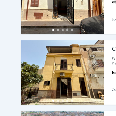
Loc
C
Par
Pr
Ca