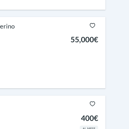
ferino
55,000€
400€
AL MESE